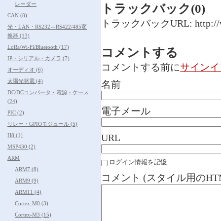
レーダー
トラックバック(0)
CAN (8)
トラックバックURL: http://www.n
光・LAN・RS232⇔RS422/485変
換器 (13)
LoRa/Wi-Fi/Bluetooth (17)
コメントする
IP・シリアル・カメラ (7)
コメントする前に
サインイ
オーディオ (6)
太陽光発電 (4)
名前
DC/DCコンバータ・電源・ケース
(24)
電子メール
PIC (2)
リレー・GPIOモジュール (5)
H8 (1)
URL
MSP430 (2)
ARM
ログイン情報を記憶
ARM7 (8)
コメント (スタイル用のHT
ARM9 (9)
ARM11 (4)
Cortex-M0 (3)
Cortex-M3 (15)