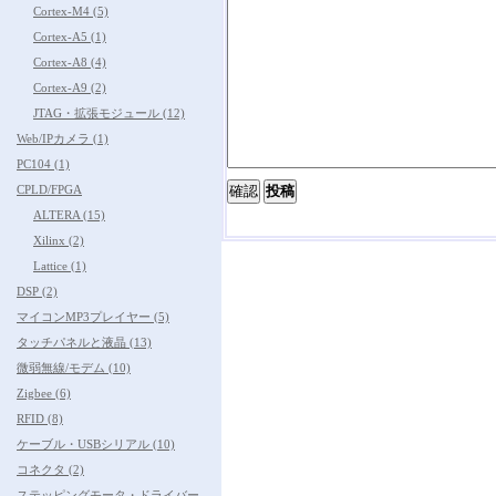
Cortex-M4 (5)
Cortex-A5 (1)
Cortex-A8 (4)
Cortex-A9 (2)
JTAG・拡張モジュール (12)
Web/IPカメラ (1)
PC104 (1)
CPLD/FPGA
ALTERA (15)
Xilinx (2)
Lattice (1)
DSP (2)
マイコンMP3プレイヤー (5)
タッチパネルと液晶 (13)
微弱無線/モデム (10)
Zigbee (6)
RFID (8)
ケーブル・USBシリアル (10)
コネクタ (2)
ステッピングモータ・ドライバー