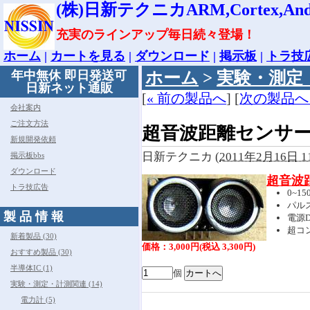
(株)日新テクニカARM,Cortex,Androi
充実のラインアップ毎日続々登場！
ホーム
|
カートを見る
|
ダウンロード
|
掲示板
|
トラ技
年中無休 即日発送可
ホーム
>
実験・測定
日新ネット通販
[
« 前の製品へ
] [
次の製品へ 
会社案内
ご注文方法
超音波距離センサ
新規開発依頼
日新テクニカ
(
2011年2月16日 11
掲示板bbs
ダウンロード
超音波
トラ技広告
0~1
パルス
製 品 情 報
電源D
超コン
新着製品 (30)
価格：3,000円(税込 3,300円)
おすすめ製品 (30)
半導体IC (1)
個
実験・測定・計測関連 (14)
電力計 (5)